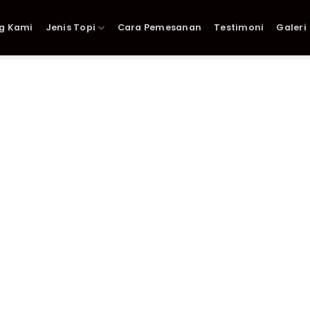
g Kami
Jenis Topi
Cara Pemesanan
Testimoni
Galeri