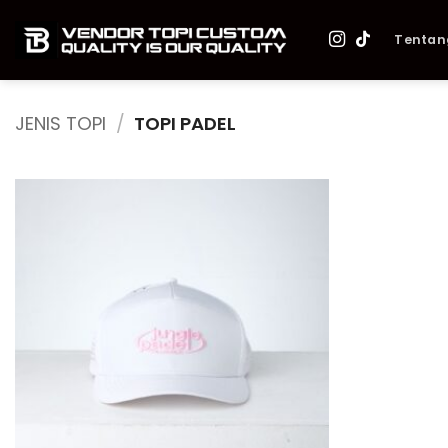
Skip
to
Tentan
content
JENIS TOPI
/
TOPI PADEL